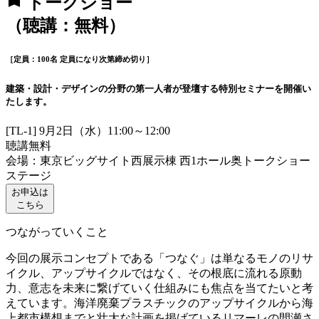
bookmark
トークショー
（聴講：無料）
［定員：100名 定員になり次第締め切り］
建築・設計・デザインの分野の第一人者が登壇する特別セミナーを開催い
たします。
[TL-1] 9月2日（水）11:00～12:00
聴講無料
会場：東京ビッグサイト西展示棟 西1ホール奥トークショー
ステージ
お申込は
こちら
つながっていくこと
今回の展示コンセプトである「つなぐ」は単なるモノのリサ
イクル、アップサイクルではなく、その根底に流れる原動
力、意志を未来に繋げていく仕組みにも焦点を当てたいと考
えています。海洋廃棄プラスチックのアップサイクルから海
上都市構想までと壮大な計画を掲げているリマーレの間瀬さ