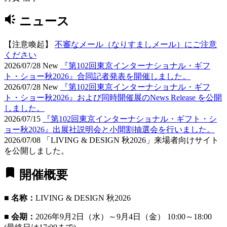
brand_awareness
ニュース
【注意喚起】
不審なメール（なりすましメール）にご注意
ください
2026/07/28
New
『第102回東京インターナショナル・ギフ
ト・ショー秋2026』合同記者発表を開催しました。
2026/07/28
New
『第102回東京インターナショナル・ギフ
ト・ショー秋2026』および同時開催展のNews Release を公開
しました。
2026/07/15
『第102回東京インターナショナル・ギフト・シ
ョー秋2026』出展社説明会と小間割抽選会を行いました。
2026/07/08 「LIVING & DESIGN 秋2026」来場者向けサイト
を公開しました。
bookmark
開催概要
■ 名称：
LIVING & DESIGN 秋2026
■ 会期：
2026年9月2日（水）～9月4日（金） 10:00～18:00