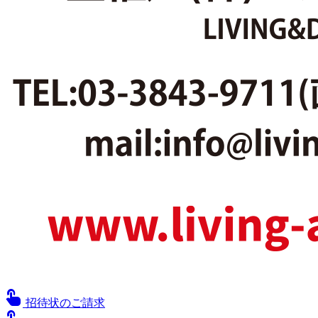
touch_app
招待状のご請求