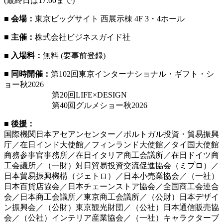
(最終日は17:00まで)
■ 会場：
東京ビッグサイト 西展示棟 4F 3・4ホール
■ 主催：
株式会社ビジネスガイド社
■ 入場料：
無料 (要事前登録)
■ 同時開催：
第102回東京インターナショナル・ギフト・シ
ョー秋2026
第20回LIFE×DESIGN
第40回グルメショー秋2026
■ 後援：
国際機関日本アセアンセンター／ポルトガル投資・貿易振興
庁／在日インド大使館／フィンランド大使館／タイ国大使館
商務参事官事務所／在日イタリア商工会議所／在日ドイツ商
工会議所／（一財）対日貿易投資交流促進協会（ミプロ）／
日本貿易振興機構（ジェトロ）／日本小売業協会／（一社）
日本百貨店協会／日本チェーンストア協会／全国商工会連合
会／日本商工会議所／東京商工会議所／（公財）日本デザイ
ン振興会／（公財）東京観光財団／（公社）日本通信販売協
会／（公社）インテリア産業協会／（一社）キャラクターブ