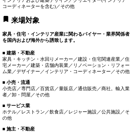
インテリアおよび建築デザイン／クリエイター(インテリア
コーディネーターを含む)／その他
bookmark
来場対象
家具・住宅・インテリア産業に関わるバイヤー・業界関係者
を国内および海外から誘致します。
■ 建築・不動産
家具・キッチン・水回りメーカー／建設・住宅関連産業／住
宅メーカー／建築・店舗内装業／リノベーション・リフォー
ム業／デザイナー／インテリア・コーディネーター／その他
■ 小売・流通
小売店／専門店／百貨店／量販店／通信販売／商社。輸入業
者／卸・問屋／その他
■ サービス業
ホテル／レストラン／飲食店／レジャー施設／公共施設／そ
の他
■ 施主・不動産