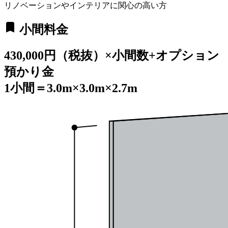
リノベーションやインテリアに関心の高い方
bookmark
小間料金
430,000円（税抜）×小間数+オプション
預かり金
1小間＝3.0m×3.0m×2.7m