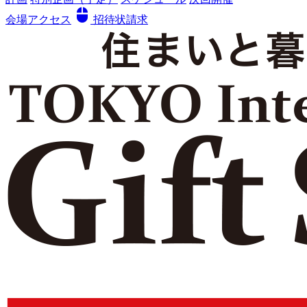
mouse
会場アクセス
招待状請求