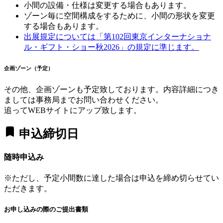
小間の設備・仕様は変更する場合もあります。
ゾーン毎に空間構成をするために、小間の形状を変更
する場合もあります。
出展規定については「第102回東京インターナショナ
ル・ギフト・ショー秋2026」の規定に準じます。
企画ゾーン（予定）
その他、企画ゾーンも予定致しております。内容詳細につき
ましては事務局までお問い合わせください。
追ってWEBサイトにアップ致します。
bookmark
申込締切日
随時申込み
※ただし、予定小間数に達した場合は申込を締め切らせてい
ただきます。
お申し込みの際のご提出書類