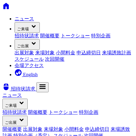
home
ニュース
expand_more
ご来場
招待状請求
開催概要
トークショー
特別企画
expand_more
ご出展
出展対象
来場対象
小間料金
申込締切日
来場誘致計画
スケジュール
次回開催
会場アクセス
globe_asia
English
mouse
menu
招待状請求
ニュース
expand_more
ご来場
招待状請求
開催概要
トークショー
特別企画
expand_more
ご出展
開催概要
出展対象
来場対象
小間料金
申込締切日
来場誘致
計画
特別企画（予定）
スケジュール
次回開催