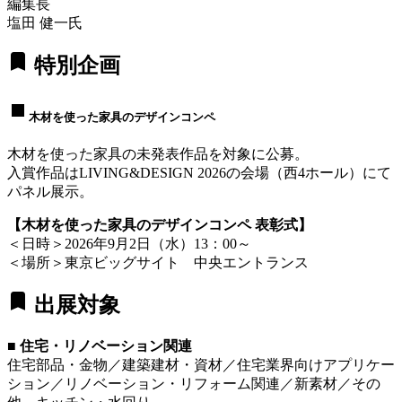
編集長
塩田 健一氏
bookmark
特別企画
stop
木材を使った家具のデザインコンペ
木材を使った家具の未発表作品を対象に公募。
入賞作品はLIVING&DESIGN 2026の会場（西4ホール）にて
パネル展示。
【木材を使った家具のデザインコンペ 表彰式】
＜日時＞2026年9月2日（水）13：00～
＜場所＞東京ビッグサイト 中央エントランス
bookmark
出展対象
■ 住宅・リノベーション関連
住宅部品・金物／建築建材・資材／住宅業界向けアプリケー
ション／リノベーション・リフォーム関連／新素材／その