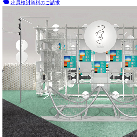
touch_app
出展検討資料のご請求