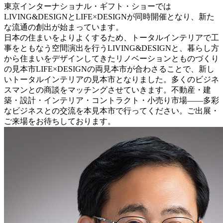
東京インターナショナル・ギフト・ショーでは
LIVING&DESIGNとLIFE×DESIGNが同時開催となり、新た
な流通の創出が始まっています。
日本の住まいをよりよくするため、トータルインテリアで工
事をともなう空間演出を行うLIVING&DESIGNと、暮らし方
から住まいをデザインしてきたリノベーションとものづくり
の見本市LIFE×DESIGNの両見本市が合わさることで、新し
いトータルインテリアの見本市となりました。多くのビジネ
スマンとの商談をマッチングさせていきます。不動産・建
築・設計・インテリア・コントラクト・小売り市場――多彩
なビジネスとの交流を本見本市で行ってください。ご出展・
ご来場をお待ちしております。