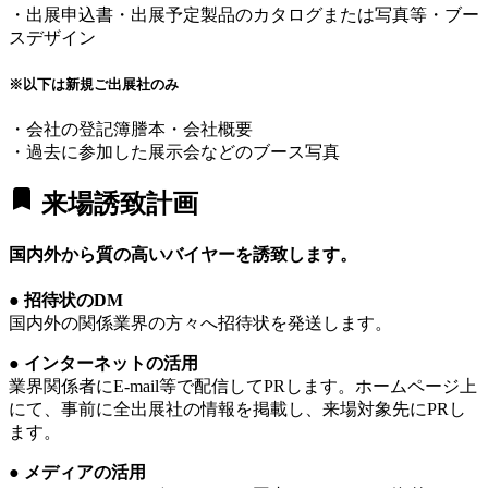
・出展申込書・出展予定製品のカタログまたは写真等・ブー
スデザイン
※以下は新規ご出展社のみ
・会社の登記簿謄本・会社概要
・過去に参加した展示会などのブース写真
bookmark
来場誘致計画
国内外から質の高いバイヤーを誘致します。
● 招待状のDM
国内外の関係業界の方々へ招待状を発送します。
● インターネットの活用
業界関係者にE-mail等で配信してPRします。ホームページ上
にて、事前に全出展社の情報を掲載し、来場対象先にPRし
ます。
● メディアの活用