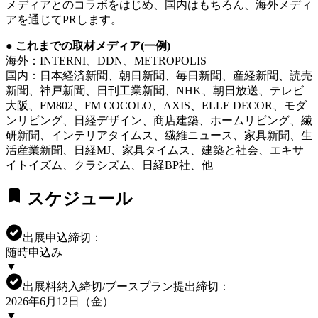
メディアとのコラボをはじめ、国内はもちろん、海外メディ
アを通じてPRします。
● これまでの取材メディア(一例)
海外：INTERNI、DDN、METROPOLIS
国内：日本経済新聞、朝日新聞、毎日新聞、産経新聞、読売
新聞、神戸新聞、日刊工業新聞、NHK、朝日放送、テレビ
大阪、FM802、FM COCOLO、AXIS、ELLE DECOR、モダ
ンリビング、日経デザイン、商店建築、ホームリビング、繊
研新聞、インテリアタイムス、繊維ニュース、家具新聞、生
活産業新聞、日経MJ、家具タイムス、建築と社会、エキサ
イトイズム、クラシズム、日経BP社、他
bookmark
スケジュール
check_circle
出展申込締切：
随時申込み
▼
check_circle
出展料納入締切/ブースプラン提出締切：
2026年6月12日（金）
▼