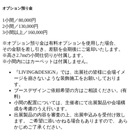
オプション預り金
1小間／80,000円
2小間／130,000円
3小間以上／160,000円
※オプション預り金は有料オプションを使用した場合、
その金額を差し引き、差額を会期後にご返却いたします。
※高さ2.7mの小間仕切りが付属します。
※小間内にはカーペットは付属しません。
『LIVING&DESIGN』では、出展社の皆様に会場イメ
ージを崩さないような装飾施工をお願いしておりま
す。
ブースデザインご依頼希望の方はご相談ください。(有
料)
小間の配置については、主催者にて出展製品や会場構
成を考慮のうえ行います。
出展製品の内容を審査の上、出展申込みを受付け致し
ます。 ご希望に添いかねる場合もありますので、 あら
かじめご了承ください。