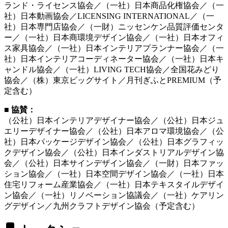
ランド・ライセンス協会／（一社）日本商品化権協会／（一
社）日本動画協会／LICENSING INTERNATIONAL／（一
社）日本専門店協会／（一財）ニッセンケン品質評価センタ
ー／（一社）日本商環境デザイン協会／（一社）日本オフィ
ス家具協会／（一社）日本インテリアプランナー協会／（一
社）日本インテリアコーディネーター協会／（一社）日本キ
ャンドル協会／（一社）LIVING TECH協会／全国花みどり
協会／（株）東京ビッグサイト／月刊ぎふとPREMIUM（予
定含む）
■ 協賛：
（公社）日本インテリアデザイナー協会／（公社）日本ジュ
エリーデザイナー協会／（公社）日本アロマ環境協会／（公
社）日本パッケージデザイン協会／（公社）日本グラフィッ
クデザイン協会／（公社）日本インダストリアルデザイン協
会／（公社）日本サインデザイン協会／（一財）日本ファッ
ション協会／（一社）日本空間デザイン協会／（一社）日本
住宅リフォーム産業協会／（一社）日本テキスタイルデザイ
ン協会／（一社）リノベーション協議会／（一社）ケアリン
グデザイン／九州クラフトデザイン協会（予定含む）